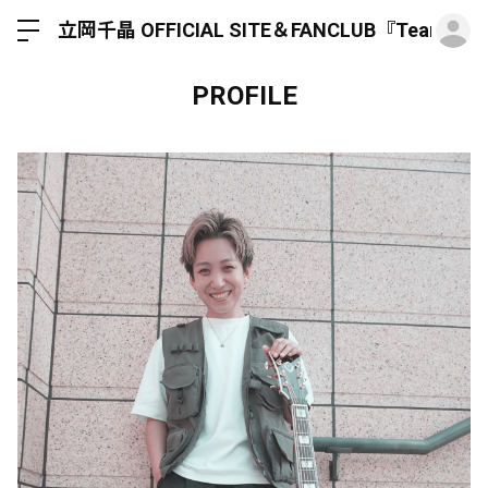
ロ
立岡千晶 OFFICIAL SITE＆FANCLUB『Team Hun
PROFILE