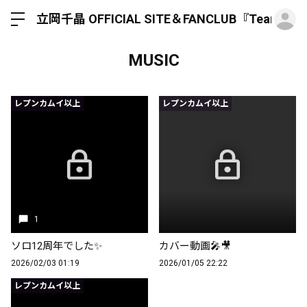
ロ
立岡千晶 OFFICIAL SITE＆FANCLUB『Team Hun
MUSIC
レプンカムイ以上
レプンカムイ以上
1
ソロ12周年でした✨️
カバー動画🎤🎥
2026/02/03 01:19
2026/01/05 22:22
レプンカムイ以上