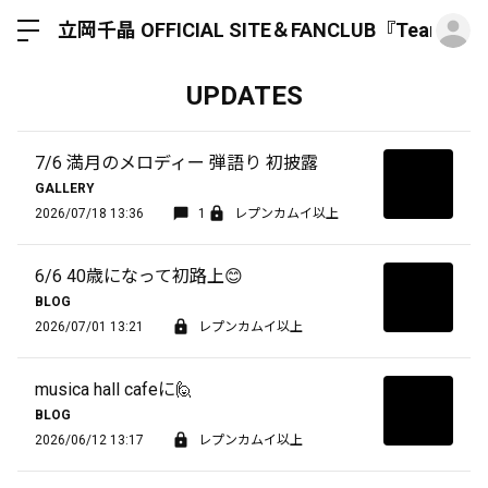
ロ
立岡千晶 OFFICIAL SITE＆FANCLUB『Team Hun
UPDATES
7/6 満月のメロディー 弾語り 初披露
GALLERY
2026/07/18 13:36
1
レプンカムイ以上
6/6 40歳になって初路上😊
BLOG
2026/07/01 13:21
レプンカムイ以上
musica hall cafeに🙋
BLOG
2026/06/12 13:17
レプンカムイ以上